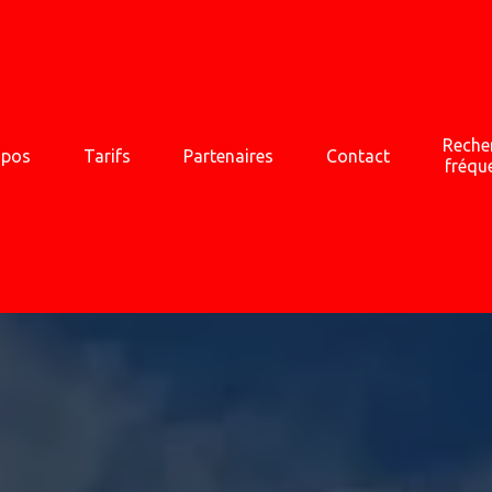
Reche
opos
Tarifs
Partenaires
Contact
fréqu