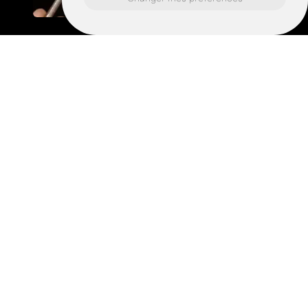
Urgence serrurier à
Saint-Grégoire :
sécurisation,
installation et blindage
après effraction
Après une effraction ou une tentative, la priorité
est de reposer une protection efficace et de
sécuriser l’accès. Pour une urgence serrurier à
Saint-Grégoire, ADVD Serrurerie intervient
rapidement pour l’ouverture si besoin, la mise en
sécurité provisoire et le remplacement des
éléments endommagés. Valérie évalue sur place les